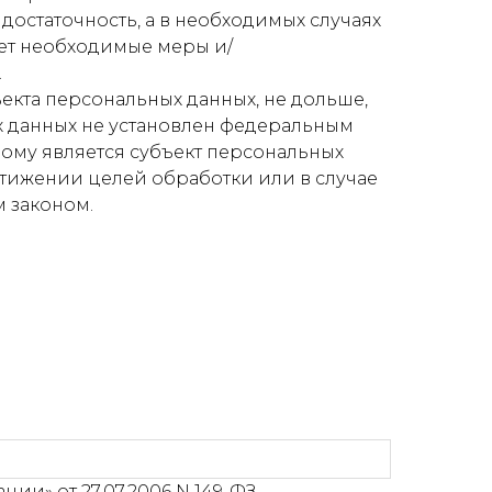
достаточность, а в необходимых случаях
ет необходимые меры и/
.
екта персональных данных, не дольше,
х данных не установлен федеральным
ому является субъект персональных
тижении целей обработки или в случае
 законом.
и» от 27.07.2006 N 149-ФЗ