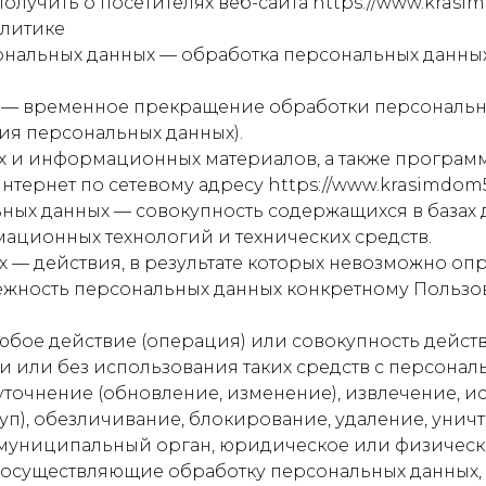
учить о посетителях веб-сайта https://www.krasim
олитике
сональных данных — обработка персональных данн
х — временное прекращение обработки персональны
ия персональных данных).
их и информационных материалов, а также программ
тернет по сетевому адресу https://www.krasimdom54
ных данных — совокупность содержащихся в базах
ационных технологий и технических средств.
х — действия, в результате которых невозможно оп
ность персональных данных конкретному Пользов
любое действие (операция) или совокупность дейс
и или без использования таких средств с персонал
уточнение (обновление, изменение), извлечение, и
туп), обезличивание, блокирование, удаление, уни
, муниципальный орган, юридическое или физическ
осуществляющие обработку персональных данных,