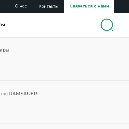
О нас
Связаться с нами
Контакты
ты
вары
 шов) RAMSAUER