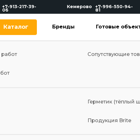
+7-913-217-39-
Кемерово
+7-996-550-94-
06
81
Каталог
Бренды
Готовые объек
 работ
Сопутствующие то
абот
Герметик (тёплый
Продукция Brite