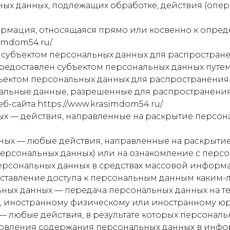
ных данных, подлежащих обработке, действия (оп
ормация, относящаяся прямо или косвенно к опр
imdom54.ru/.
 субъектом персональных данных для распростране
редоставлен субъектом персональных данных путем
ъектом персональных данных для распространения
альные данные, разрешенные для распространения
б-сайта https://www.krasimdom54.ru/.
ных — действия, направленные на раскрытие персо
нных — любые действия, направленные на раскрыти
персональных данных) или на ознакомление с пер
 персональных данных в средствах массовой инфор
ставление доступа к персональным данным каким-
льных данных — передача персональных данных на 
ва, иностранному физическому или иностранному ю
 — любые действия, в результате которых персонал
новления содержания персональных данных в инф